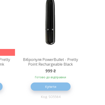
Pretty
Вібропуля PowerBullet - Pretty
ink
Point Rechargeable Black
999 ₴
Готово до відправки
Купити
SO5564