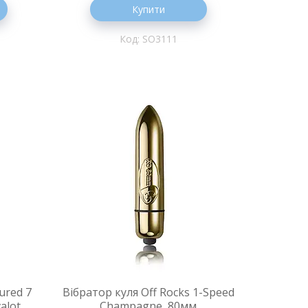
Купити
SO3111
ured 7
Вібратор куля Off Rocks 1-Speed
alot
Champagne, 80мм