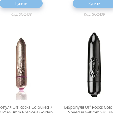
Купити
Купити
SO2438
SO2439
опуля Off Rocks Coloured 7
Вібропуля Off Rocks Colo
d RO-80mm Precious Golden
Speed RO-80mm Sir Luv