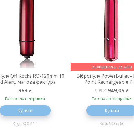
Залишилось 26 днів
пуля Off Rocks RO-120mm 10
Вібропуля PowerBullet - 
d Alert, матова фактура
Point Rechargeable P
969 ₴
949,05 ₴
999 ₴
Готово до відправки
Готово до відправки
Купити
Купити
SO2114
SO5566