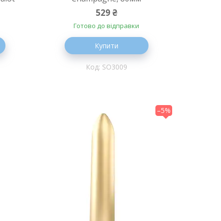
529 ₴
Готово до відправки
Купити
SO3009
–5%