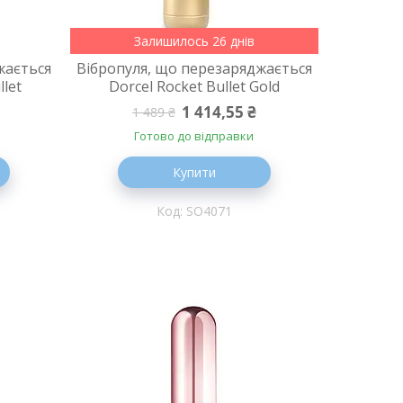
Залишилось 26 днів
жається
Вібропуля, що перезаряджається
llet
Dorcel Rocket Bullet Gold
1 414,55 ₴
1 489 ₴
Готово до відправки
Купити
SO4071