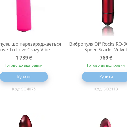
пуля, що перезаряджається
Вибропуля Off Rocks RO-
ove To Love Crazy Vibe
Speed Scarlet Velve
1 739 ₴
769 ₴
Готово до відправки
Готово до відправки
Купити
Купити
SO4075
SO2113