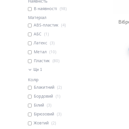
Наявність
В наявності
98
Матеріал
Вібр
ABS-пластик
4
АБС
1
Латекс
3
Метал
10
Пластик
80
Ще 1
Колір
Блакитний
2
Бордовий
1
Білий
3
Бірюзовий
3
Жовтий
2