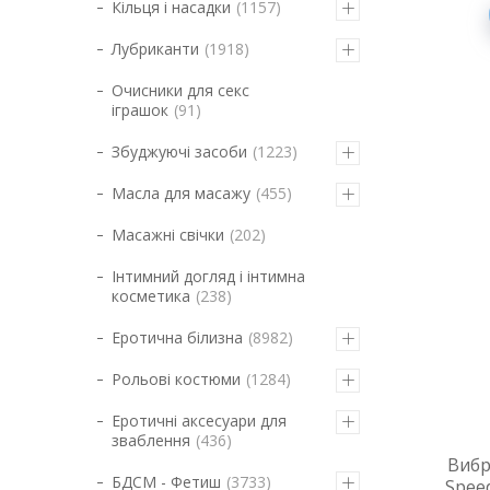
Кільця і насадки
1157
Лубриканти
1918
Очисники для секс
іграшок
91
Збуджуючі засоби
1223
Масла для масажу
455
Масажні свічки
202
Інтимний догляд і інтимна
косметика
238
Еротична білизна
8982
Рольові костюми
1284
Еротичні аксесуари для
зваблення
436
Вибр
БДСМ - Фетиш
3733
Spee