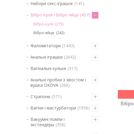
Набори секс-іграшок
141
Вібро-куля і Вібро-яйце
457
Вібро-куля
215
Вібро-яйце
242
Фалоімітатори
1443
Анальні іграшки
2642
Вагінальні кульки
317
Анальні пробки з хвостом і
вушка ОКОVА
266
Страпони
571
Вібро
Вагіни і мастурбатори
1956
Вакуумні помпи і
экстендеры
358