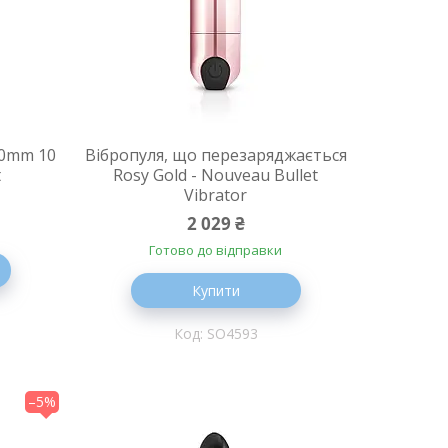
90mm 10
Вібропуля, що перезаряджається
t
Rosy Gold - Nouveau Bullet
Vibrator
2 029 ₴
Готово до відправки
Купити
SO4593
–5%