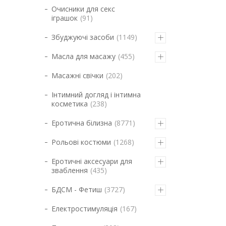
Очисники для секс
іграшок
91
Збуджуючі засоби
1149
Масла для масажу
455
Масажні свічки
202
Інтимний догляд і інтимна
косметика
238
Еротична білизна
8771
Рольові костюми
1268
Еротичні аксесуари для
зваблення
435
БДСМ - Фетиш
3727
Електростимуляція
167