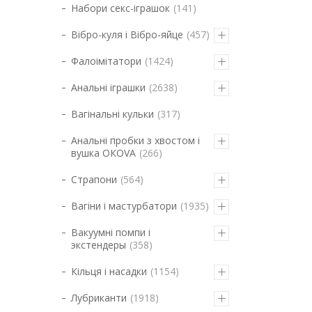
Набори секс-іграшок
141
Вібро-куля і Вібро-яйце
457
Фалоімітатори
1424
Анальні іграшки
2638
Вагінальні кульки
317
Анальні пробки з хвостом і
вушка ОКОVА
266
Страпони
564
Вагіни і мастурбатори
1935
Вакуумні помпи і
экстендеры
358
Кільця і насадки
1154
Лубриканти
1918