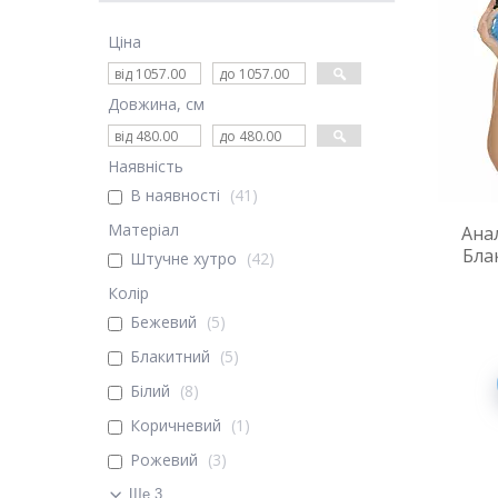
Ціна
Довжина, см
Наявність
В наявності
41
Матеріал
Ана
Бла
Штучне хутро
42
Колір
Бежевий
5
Блакитний
5
Білий
8
Коричневий
1
Рожевий
3
Ще 3