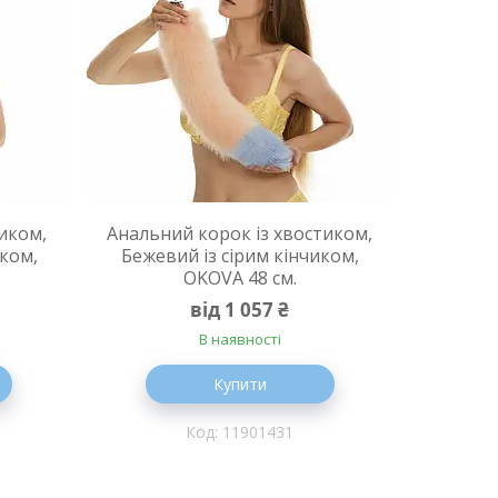
иком,
Анальний корок із хвостиком,
иком,
Бежевий із сірим кінчиком,
OKOVA 48 см.
від 1 057 ₴
В наявності
Купити
11901431