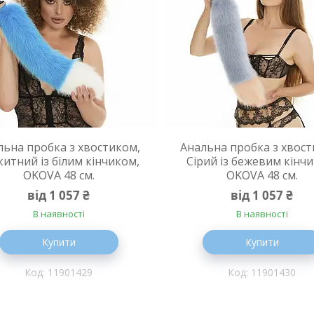
льна пробка з хвостиком,
Анальна пробка з хвост
китний із білим кінчиком,
Сірий із бежевим кінч
OKOVA 48 см.
OKOVA 48 см.
від 1 057 ₴
від 1 057 ₴
В наявності
В наявності
Купити
Купити
11901429
11901430