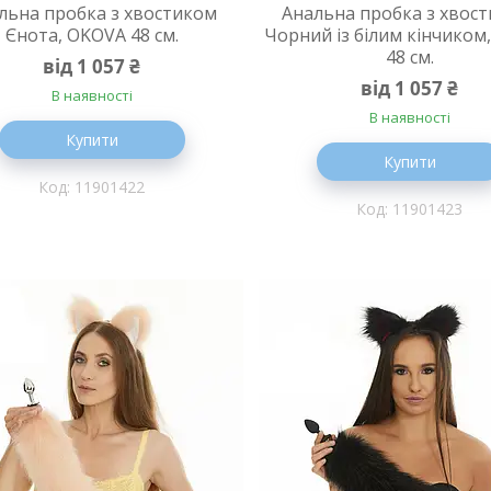
льна пробка з хвостиком
Анальна пробка з хвост
Єнота, OKOVA 48 см.
Чорний із білим кінчиком
48 см.
від 1 057 ₴
від 1 057 ₴
В наявності
В наявності
Купити
Купити
11901422
11901423