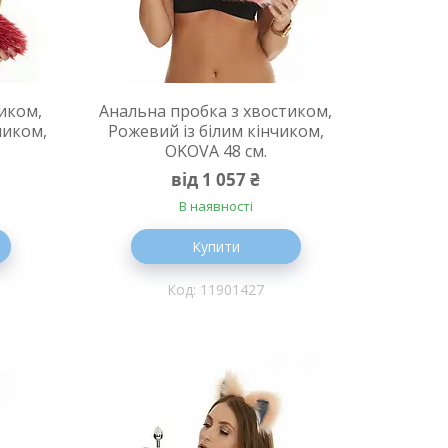
иком,
Анальна пробка з хвостиком,
чиком,
Рожевий із білим кінчиком,
OKOVA 48 см.
від 1 057 ₴
В наявності
Купити
11901427