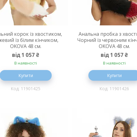
ьний корок із хвостиком,
Анальна пробка з хвост
жевий із білим кінчиком,
Чорний із червоним кін
OKOVA 48 см.
OKOVA 48 см.
від 1 057 ₴
від 1 057 ₴
В наявності
В наявності
Купити
Купити
11901425
11901426