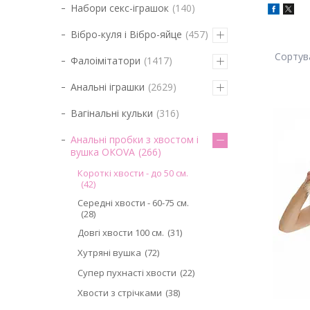
Набори секс-іграшок
140
Вібро-куля і Вібро-яйце
457
Фалоімітатори
1417
Анальні іграшки
2629
Вагінальні кульки
316
Анальні пробки з хвостом і
вушка ОКОVА
266
Короткі хвости - до 50 см.
42
Середні хвости - 60-75 см.
28
Довгі хвости 100 см.
31
Хутряні вушка
72
Супер пухнасті хвости
22
Хвости з стрічками
38