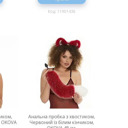
11901436
иком,
Анальна пробка з хвостиком,
, OKOVA
Червоний із білим кінчиком,
OKOVA 48 см.