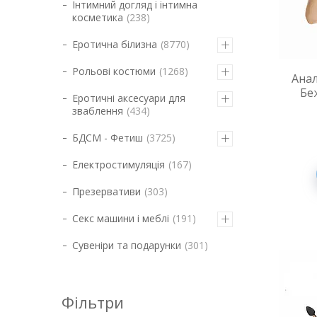
Інтимний догляд і інтимна
косметика
238
Еротична білизна
8770
Рольові костюми
1268
Анал
Бе
Еротичні аксесуари для
зваблення
434
БДСМ - Фетиш
3725
Електростимуляція
167
Презервативи
303
Секс машини і меблі
191
Сувеніри та подарунки
301
Фільтри