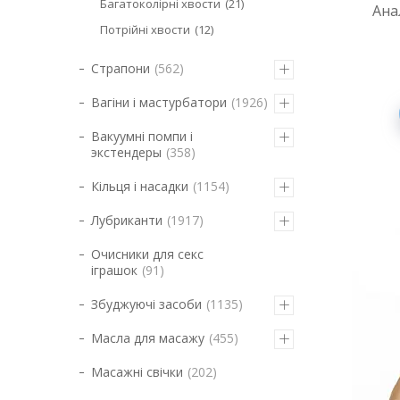
Багатоколірні хвости
21
Ана
Потрійні хвости
12
Страпони
562
Вагіни і мастурбатори
1926
Вакуумні помпи і
экстендеры
358
Кільця і насадки
1154
Лубриканти
1917
Очисники для секс
іграшок
91
Збуджуючі засоби
1135
Масла для масажу
455
Масажні свічки
202