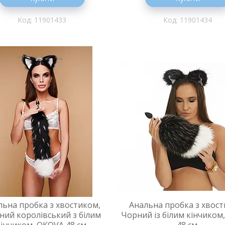
11901433
11901434
льна пробка з хвостиком,
Анальна пробка з хвост
ний королівський з білим
Чорний із білим кінчиком
кінчиком, OKOVA 48 см.
48 см.